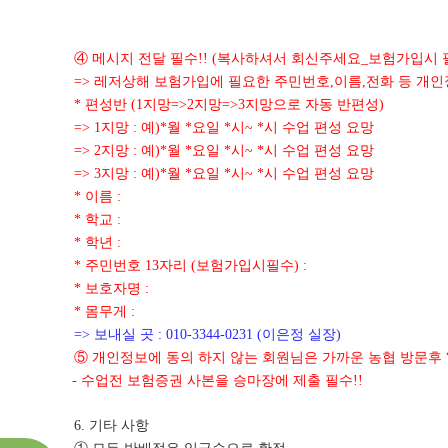
④
메시지 전달 필수
복사하셔서 회신주세요
보험가입시 
!! (
_
레저상해 보험가입에 필요한 주민번호
이름
전화 등 개
=>
,
,
편성반
지망
지망
지망으로 자동 반편성
*
(1
=>2
=>3
)
지망
예
월
요일
시
시 수업 편성 요망
=> 1
:
)*
*
*
~ *
지망
예
월
요일
시
시 수업 편성 요망
=> 2
:
)*
*
*
~ *
지망
예
월
요일
시
시 수업 편성 요망
=> 3
:
)*
*
*
~ *
이름
*
:
학교
*
:
학년
*
:
주민번호
자리
보험가입시필수
*
13
(
) :
보호자명
*
:
몸무게
*
:
보내실 곳
이은정 실장
=>
: 010-3344-0231 (
)
⑤
개인정보에 동의 하지 않는 회원님은 가까운 농협 방문후
수업전 보험증권 사본을 승마장에 제출 필수
-
!!
기타 사항
6.