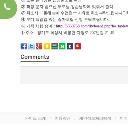
①
모든 반배정은
입금순으로 확정
②
확정 문자 받으신 부모님 강습날짜에 맞춰서 출석
③
취소시
올해 승마 수업은
사유로 취소 부탁드립니다
:
“
**
.”
④
부디 책임감 있는 승마체험 신청 부탁드립니다
.
➄
가족 체험 승마
:
http://3560768.com/db/board.php?bo_tabl
➅
주소
경기도 화성시 비봉면 자청로
번길
:
207
21-49
Comments
사이트 소개
이용약관
개인정보처리방침
이메