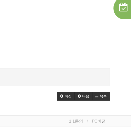
이전
다음
목록
1:1문의
PC버전