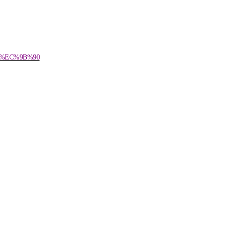
98%EC%9B%90