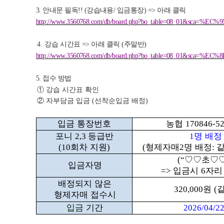
안내문 필독
강습내용
입금통장
아래 클릭
3.
!! (
/
) =>
http://www.3560768.com/db/board.php?bo_table=08_01&sca
강
습 시간표
아래 클릭
주말반
4.
=>
(
)
http://www.3560768.com/db/board.php?bo_table=08_01
접수 방법
5.
①
강습 시간표 확인
②
자부담금 입금
선착순입금 배정
(
)
입금 통장번호
농협
170846-5
포니
등급반
명 배
2,3
1
회차 지원
형제자매
명 배정
(10
)
(
2
:
♡♡
초
♡
(“
입금자명
입금시
자리
=>
6
배정되지 않은
원
320,000
(
형제자매 접수시
입금
기간
2026/04/22