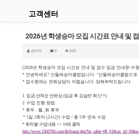
고객센터
2026년 학생승마 모집 시간표 안내 및
관리자
0
820
년 학생승마 모집 시간표 안내 및 접수 입금 안내문
수
[2026
-
안녕하세요
산들래승마클럽입니다
산들래승마클럽으로
*
?
. “
접수중에는 전화상담이 어렵습니다
양해부탁드립니다
*
.
.
입금 선착순 반편성
입금 후 강습반 회신
1.
(
!!!)
수업 진행 방법
2.
휴무
월
화 휴무
*
:
,
일
회차
시간
수업
총
주 연속 수업
* 1
2
(2
)
/
5
회차별 수업내용
아래 클릭
*
=>
http://www.3560768.com/db/board.php?bo_table=08_01