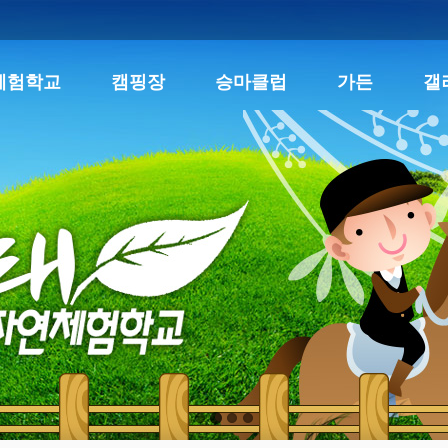
체험학교
캠핑장
승마클럽
가든
갤