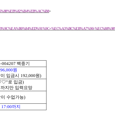
=%EC%95%88%EB%82%B4%EB%AC%B8
+
&sca=%EC%8B%9C%EA%B0%84%ED%91%9C+%EC%A3%BC%EB%A7%90-%EC%88%
백중기
2-004207
정
원
96,000
같이 입금시
원
192,000
)
♡♡
로 입금
”
)
 까지만 입력요망
같이 수업가능
)
까지
 17:00