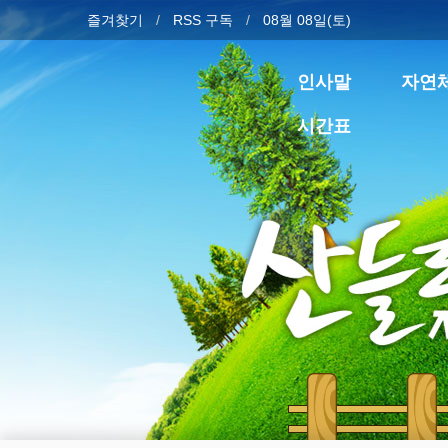
즐겨찾기
RSS 구독
08월 08일(토)
인사말
자연
시간표