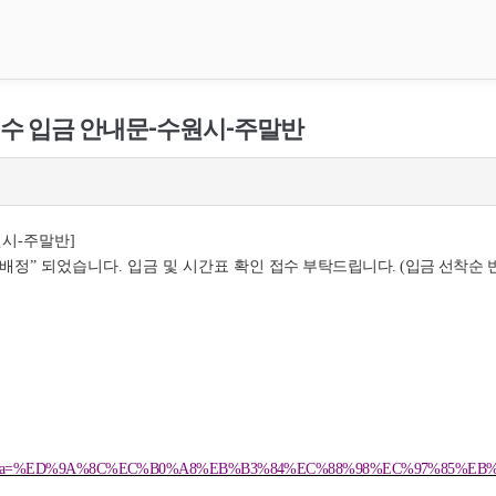
 접수 입금 안내문-수원시-주말반
원시
주말반
-
]
 배정
되었습니다
입금 및 시간표 확인
접수 부탁드립니다
입금 선착순 
”
.
. (
&wr_id=50&sca=%ED%9A%8C%EC%B0%A8%EB%B3%84%EC%88%98%EC%97%85%