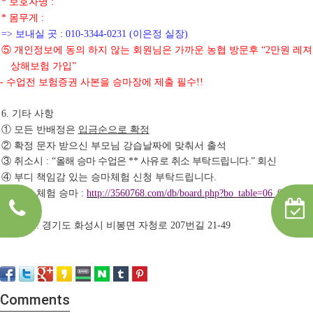
보호자명
*
:
몸무게
*
:
보내실 곳
이은정 실장
=>
: 010-3344-0231 (
)
⑤
개인정보에 동의 하지 않는 회원님은 가까운 농협 방문후
만원 레져
“2
상해보험 가입
”
수업전 보험증권 사본을 승마장에 제출 필수
-
!!
기타 사항
6.
①
모든 반배정은
입금순으로 확정
②
확정 문자 받으신 부모님 강습날짜에 맞춰서 출석
③
취소시
올해 승마 수업은
사유로 취소 부탁드립니다
회신
:
“
**
.”
④
부디 책임감 있는 승마체험 신청 부탁드립니다
.
➄
가족 체험 승마
:
http://3560768.com/db/board.php?bo_table=06_01&wr_
id=87
➅
주소
경기도 화성시 비봉면 자청로
번길
:
207
21-49
​
Comments