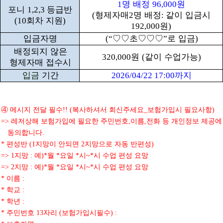
명 배정
원
1
96,000
포니
등급반
1,2,3
형제자매
명 배정
같이 입금시
(
2
:
회차 지원
(10
)
원
192,000
)
입금자명
♡♡
초
♡♡♡
로 입금
(“
”
)
배정되지 않은
원
같이 수업가능
320,000
(
)
형제자매 접수시
입금
기간
까지
2026/04/22 17:00
④
메시지 전달 필수
복사하셔서 회신주세요
보험가입시 필요사항
!! (
_
)
레저상해 보험가입에 필요한 주민번호
이름
전화 등 개인정보 제공에
=>
,
,
동의합니다
.
편성반
지망이 안되면
지망으로 자동 반편성
*
(1
2
)
지망
예
월
요일
시
시 수업 편성 요망
=> 1
:
)*
*
*
~*
지망
예
월
요일
시
시 수업 편성 요망
=> 2
:
)*
*
*
~*
이름
*
:
학교
*
:
학년
*
:
주민번호
자리
보험가입시필수
*
13
(
) :