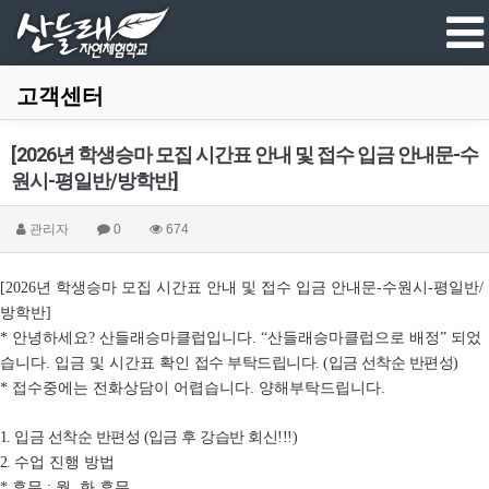
고객센터
[2026년 학생승마 모집 시간표 안내 및 접수 입금 안내문-수
원시-평일반/방학반]
관리자
0
674
년 학생승마 모집 시간표 안내 및 접수 입금 안내문
수원시
평일반
[2026
-
-
/
방학반
]
안녕하세요
산들래승마클럽입니다
산들래승마클럽으로 배정
되었
*
?
. “
”
습니다
입금 및 시간표 확인
접수 부탁드립니다
입금 선착순 반편성
.
. (
)
접수중에는 전화상담이 어렵습니다
양해부탁드립니다
*
.
.
입금 선착순 반편성
입금 후 강습반 회신
1.
(
!!!)
수업 진행 방법
2.
휴무
월
화 휴무
*
:
,