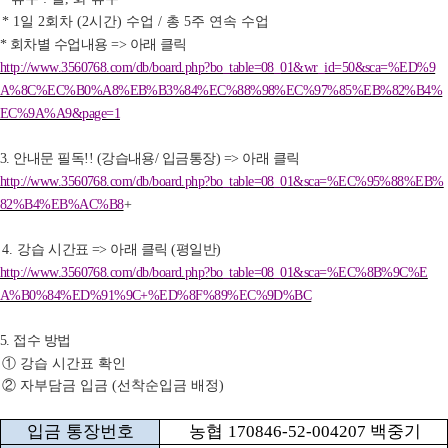
일
회차
시간
수업
총
주 연속 수업
* 1
2
(2
)
/
5
회차별 수업내용
아래 클릭
*
=>
http://www.3560768.com/db/board.php?bo_table=08_01&wr_id=50&sca=%ED%9
A%8C%EC%B0%A8%EB%B3%84%EC%88%98%EC%97%85%EB%82%B4%
EC%9A%A9&page=1
안내문 필독
강습내용
입금통장
아래 클릭
3.
!! (
/
) =>
http://www.3560768.com/db/board.php?bo_table=08_01&sca=%EC%95%88%EB%
82%B4%EB%AC%B8
+
강
습 시간표
아래 클릭
평일반
4.
=>
(
)
http://www.3560768.com/db/board.php?bo_table=08_01&sca=%EC%8B%9C%E
A%B0%84%ED%91%9C+%ED%8F%89%EC%9D%BC
접수 방법
5.
①
강습 시간표 확인
②
자부담금 입금
선착순입금 배정
(
)
입금 통장번호
농협
백중기
170846-52-004207