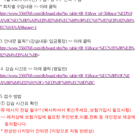
회차별 수업내용
아래 클릭
*
=>
http://www.3560768.com/db/board.php?bo_table=08_01&wr_id=50&sca=%ED%9
A%8C%EC%B0%A8%EB%B3%84%EC%88%98%EC%97%85%EB%82%B4%
EC%9A%A9&page=1
안내문 필독
강습내용
입금통장
아래 클릭
3.
!! (
/
) =>
http://www.3560768.com/db/board.php?bo_table=08_01&sca=%EC%95%88%EB%
82%B4%EB%AC%B8
+
강
습 시간표
아래 클릭
평일반
4.
=>
(
)
http://www.3560768.com/db/board.php?bo_table=08_01&sca=%EC%8B%9C%E
A%B0%84%ED%91%9C+%ED%8F%89%EC%9D%BC
접수 방법
5.
①
강습 시간표 확인
④
메시지 전달 필수
복사하셔서 회신주세요
보험가입시 필요사항
!! (
_
)
레저상해 보험가입에 필요한 주민번호
이름
전화 등 개인정보 제공에
=>
,
,
동의합니다
.
편성반
지망이 안되면
지망으로 자동 반편성
*
(1
2
)