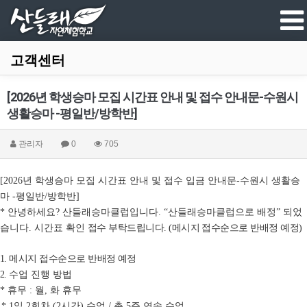
고객센터
[2026년 학생승마 모집 시간표 안내 및 접수 안내문-수원시
생활승마 -평일반/방학반]
관리자
0
705
년 학생승마 모집 시간표 안내 및 접수 입금 안내문
수원시 생활승
[2026
-
마
평일반
방학반
-
/
]
안녕하세요
산들래승마클럽입니다
산들래승마클럽으로 배정
되었
*
?
. “
”
습니다
시간표 확인
접수 부탁드립니다
메시지 접수순으로 반배정 예정
.
. (
)
메시지 접수순으로 반배정 예정
1.
수업 진행 방법
2.
휴무
월
화 휴무
*
:
,
일
회차
시간
수업
총
주 연속 수업
* 1
2
(2
)
/
5