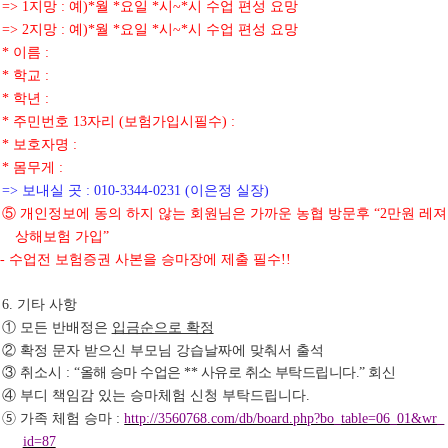
지망
예
월
요일
시
시 수업 편성 요망
=> 1
:
)*
*
*
~*
지망
예
월
요일
시
시 수업 편성 요망
=> 2
:
)*
*
*
~*
이름
*
:
학교
*
:
학년
*
:
주민번호
자리
보험가입시필수
*
13
(
) :
보호자명
*
:
몸무게
*
:
보내실 곳
이은정 실장
=>
: 010-3344-0231 (
)
⑤
개인정보에 동의 하지 않는 회원님은 가까운 농협 방문후
만원 레져
“2
상해보험 가입
”
수업전 보험증권 사본을 승마장에 제출 필수
-
!!
기타 사항
6.
①
모든 반배정은
입금순으로 확정
②
확정 문자 받으신 부모님 강습날짜에 맞춰서 출석
③
취소시
올해 승마 수업은
사유로 취소 부탁드립니다
회신
:
“
**
.”
④
부디 책임감 있는 승마체험 신청 부탁드립니다
.
➄
가족 체험 승마
:
http://3560768.com/db/board.php?bo_table=06_01&wr_
id=87