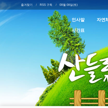
즐겨찾기
RSS 구독
08월 08일(토)
인사말
자연
시간표