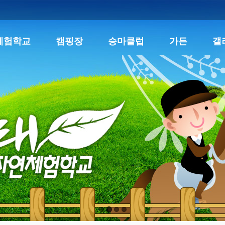
체험학교
캠핑장
승마클럽
가든
갤