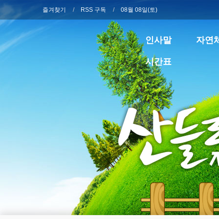
즐겨찾기
RSS 구독
08월 08일(토)
인사말
자연
시간표