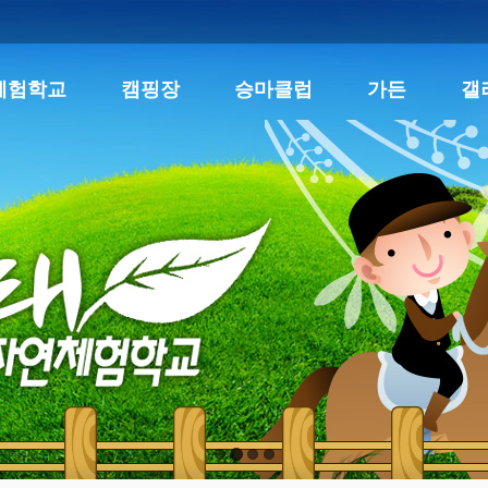
체험학교
캠핑장
승마클럽
가든
갤