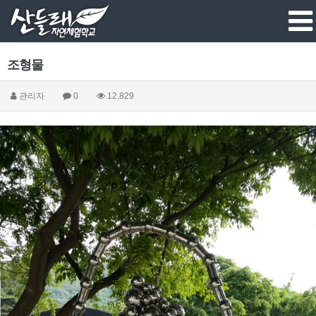
조형물
관리자
0
12,829