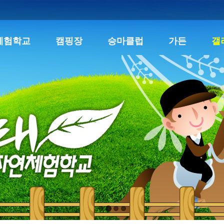
체험학교
캠핑장
승마클럽
가든
갤