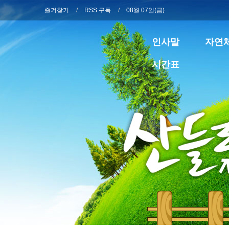
즐겨찾기
RSS 구독
08월 07일(금)
인사말
자연
시간표