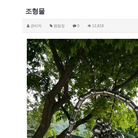
조형물
관리자
캠핑장
0
12,818