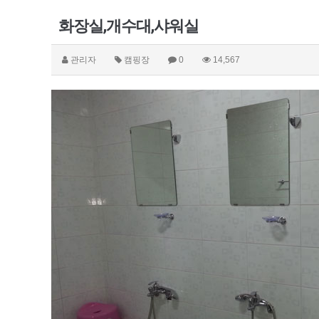
화장실,개수대,샤워실
관리자
캠핑장
0
14,567