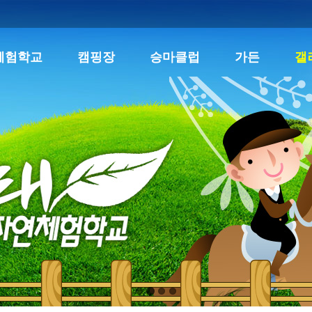
체험학교
캠핑장
승마클럽
가든
갤