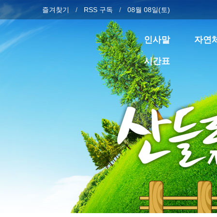
즐겨찾기
RSS 구독
08월 08일(토)
인사말
자연
시간표