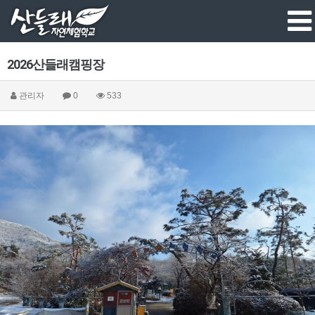
2026산들래캠핑장
관리자
0
533