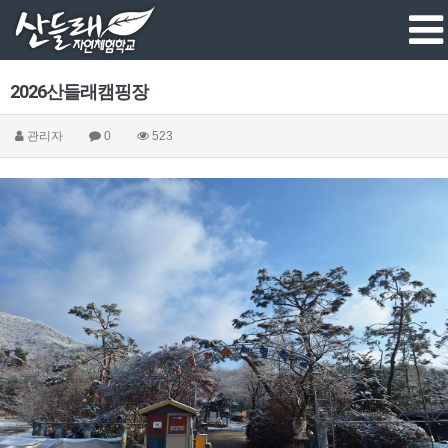
2026산들래캠핑장
관리자
0
523