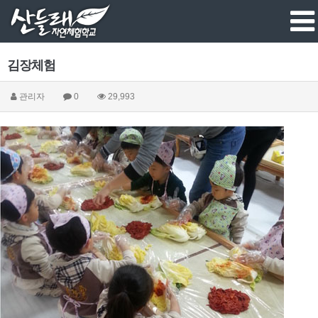
김장체험
관리자
0
29,993