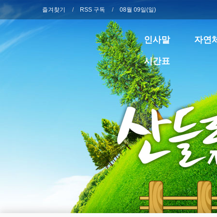
즐겨찾기
RSS 구독
08월 09일(일)
인사말
자연
시간표