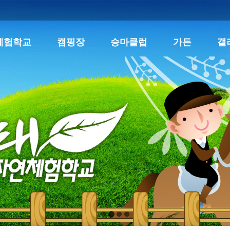
체험학교
캠핑장
승마클럽
가든
갤