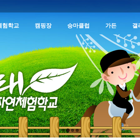
체험학교
캠핑장
승마클럽
가든
갤