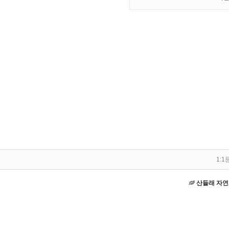
1:1
산들래 자