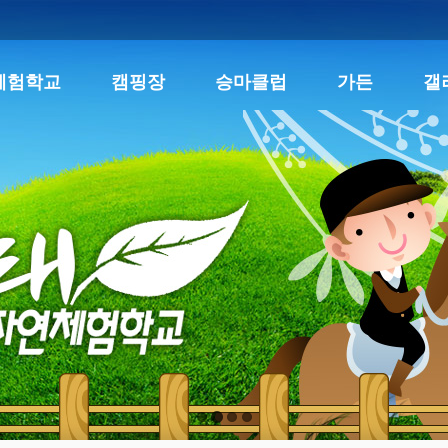
체험학교
캠핑장
승마클럽
가든
갤