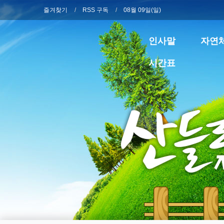
즐겨찾기
RSS 구독
08월 09일(일)
인사말
자연
시간표