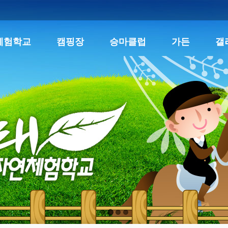
체험학교
캠핑장
승마클럽
가든
갤