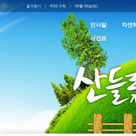
즐겨찾기
RSS 구독
08월 08일(토)
인사말
자연
시간표