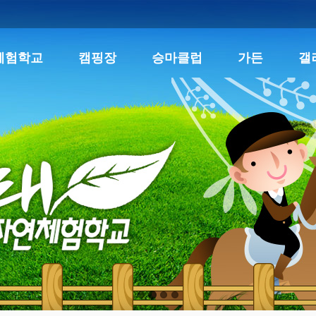
체험학교
캠핑장
승마클럽
가든
갤