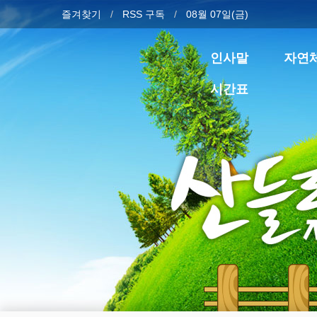
즐겨찾기
RSS 구독
08월 07일(금)
인사말
자연
시간표