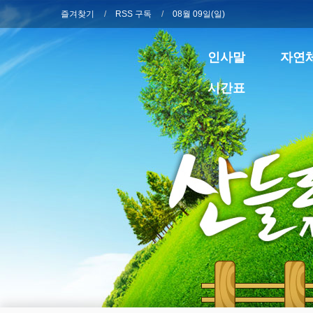
즐겨찾기
RSS 구독
08월 09일(일)
인사말
자연
시간표