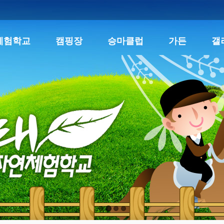
체험학교
캠핑장
승마클럽
가든
갤