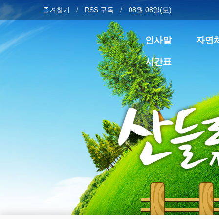
즐겨찾기
RSS 구독
08월 08일(토)
인사말
자연
시간표