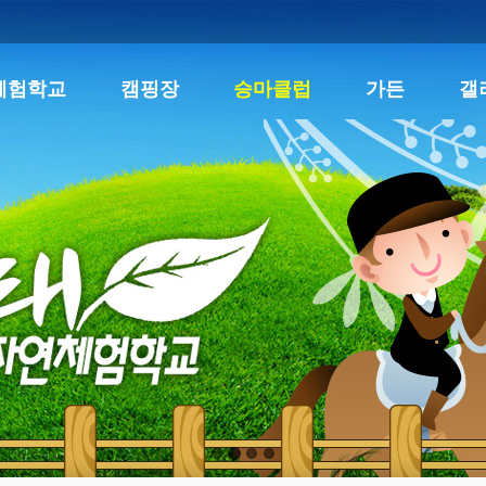
체험학교
캠핑장
승마클럽
가든
갤