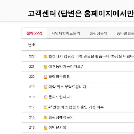
고객센터 (답변은 홈페이지에서만
전체(222)
자연체험학교문의
캠핑장문의
승마클럽
번호
초캠에서 캠핑장 리뷰 덧글을 봤습니다. 화장실 더럽
222
애견동반가능한가요?
221
글램핑문의요
220
예약 취소 부탁드립니다.
219
문의드립니다.
218
45인승 버스 캠핑카 출입 가능 여부
217
캠핑장예약문의
216
장박문의요
215