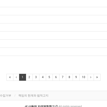
1
2
3
4
5
6
7
8
9
10
단수집거부
책임의 한계와 법적고지
산들래 자연체험학교
All rights reserved.