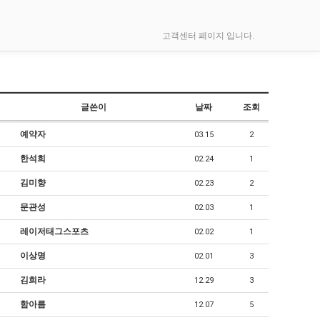
고객센터 페이지 입니다.
글쓴이
날짜
조회
예약자
03.15
2
한석희
02.24
1
김미향
02.23
2
문관성
02.03
1
레이저태그스포츠
02.02
1
이상명
02.01
3
김희라
12.29
3
함아름
12.07
5