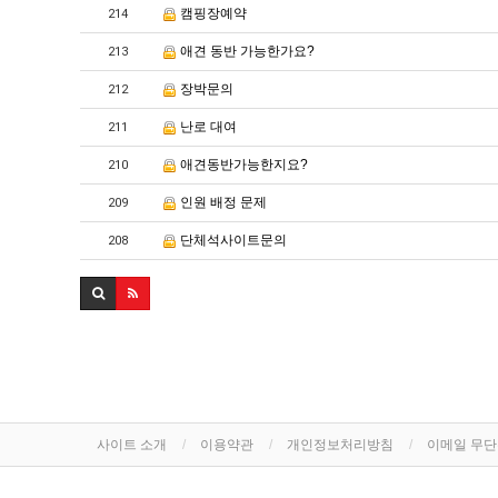
캠핑장예약
214
애견 동반 가능한가요?
213
장박문의
212
난로 대여
211
애견동반가능한지요?
210
인원 배정 문제
209
단체석사이트문의
208
사이트 소개
이용약관
개인정보처리방침
이메일 무