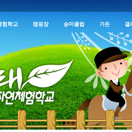
체험학교
캠핑장
승마클럽
가든
갤