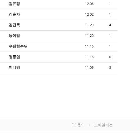
김유정
12.06
1
김순자
12.02
1
김갑득
11.29
4
둥이맘
11.20
1
수원한수위
11.16
1
정종엽
11.15
6
미니밍
11.09
3
1:1문의
모바일버전