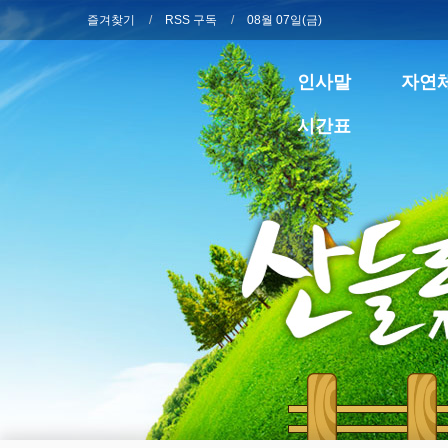
즐겨찾기
RSS 구독
08월 07일(금)
인사말
자연
시간표