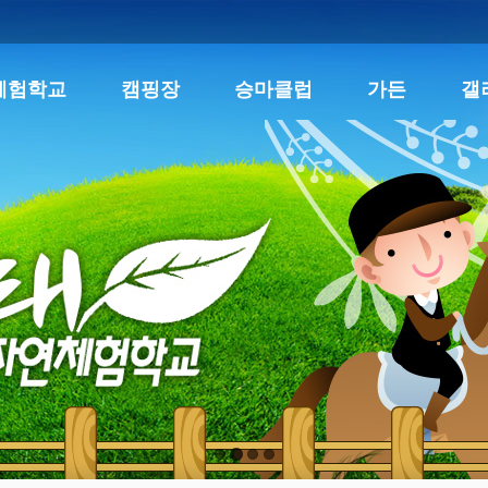
체험학교
캠핑장
승마클럽
가든
갤