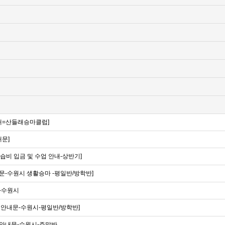
안내=산들래승마클럽]
내문]
강습비 입금 및 수업 안내-상반기]
내문-수원시 생활승마 -평일반/방학반]
]-수원시
금 안내문-수원시-평일반/방학반]
금 안내문-수원시-주말반