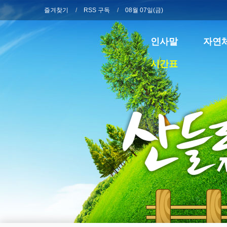
즐겨찾기
RSS 구독
08월 07일(금)
인사말
자연
시간표