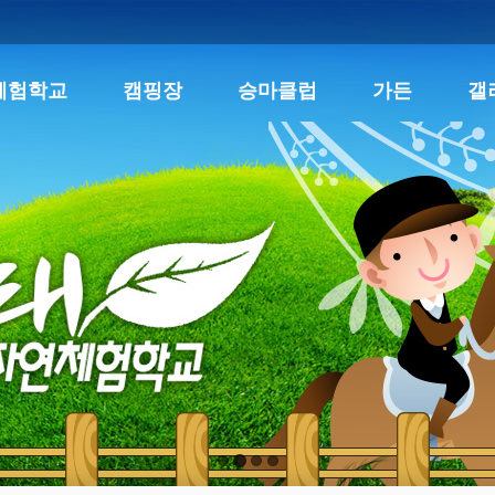
체험학교
캠핑장
승마클럽
가든
갤