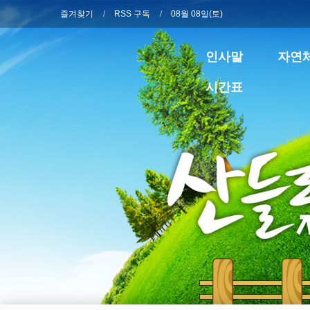
즐겨찾기
RSS 구독
08월 08일(토)
인사말
자연
시간표