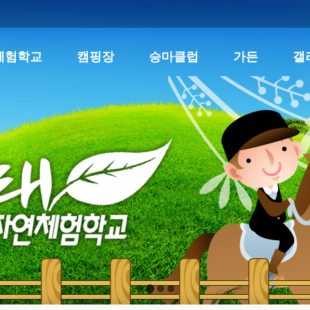
체험학교
캠핑장
승마클럽
가든
갤