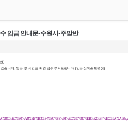
 접수 입금 안내문-수원시-주말반
반
]
되었습니다
.
입금 및 시간표 확인
접수 부탁드립니다
. (
입금 선착순 반편성
)
0&sca=%ED%9A%8C%EC%B0%A8%EB%B3%84%EC%88%98%EC%97%85%EB%82%B4%EC%9A%A9&pa