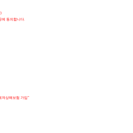
항
)
제공에 동의합니다
.
레져상해보험 가입
”