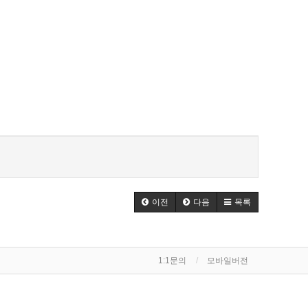
이전
다음
목록
1:1문의
모바일버전