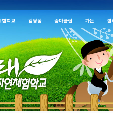
체험학교
캠핑장
승마클럽
가든
갤