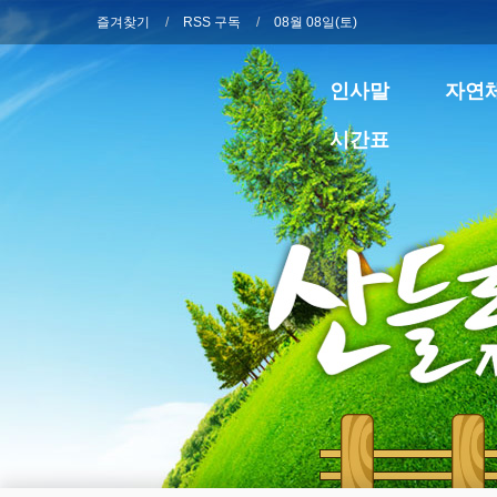
즐겨찾기
RSS 구독
08월 08일(토)
인사말
자연
시간표