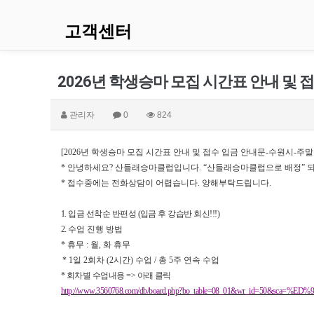
고객센터
2026년 학생승마 모집 시간표 안내 및
관리자
0
824
[2026
년 학생승마 모집 시간표 안내 및 접수 입금 안내문
-
수원시
-
주말
*
안녕하세요
?
산들래승마클럽입니다
. “
산들래승마클럽으로 배정
”
*
접수중에는 전화상담이 어렵습니다
.
양해부탁드립니다
.
1.
입금 선착순 반편성
(
입금 후 강습반 회신
!!!)
2.
수업 진행 방법
*
휴무
:
월
,
화 휴무
* 1
일
2
회차
(2
시간
)
수업
/
총
5
주 연속 수업
*
회차별 수업내용
=>
아래 클릭
http://www.3560768.com/db/board.php?bo_table=08_01&wr_id=5