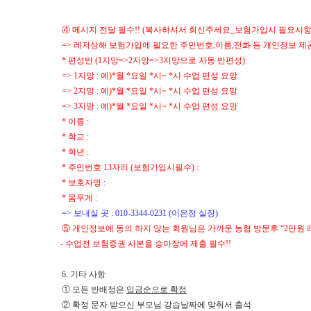
④
메시지 전달 필수
!! (
복사하셔서 회신주세요
_
보험가입시 필요사
=>
레저상해 보험가입에 필요한 주민번호
,
이름
,
전화 등 개인정보 
*
편성반
(1
지망
=>2
지망
=>3
지망으로 자동 반편성
)
=> 1
지망
:
예
)*
월
*
요일
*
시
~ *
시 수업 편성 요망
=> 2
지망
:
예
)*
월
*
요일
*
시
~ *
시 수업 편성 요망
=> 3
지망
:
예
)*
월
*
요일
*
시
~ *
시 수업 편성 요망
*
이름
:
*
학교
:
*
학년
:
*
주민번호
13
자리
(
보험가입시필수
) :
*
보호자명
:
*
몸무게
:
=>
보내실 곳
: 010-3344-0231 (
이은정 실장
)
⑤
개인정보에 동의 하지 않는 회원님은 가까운 농협 방문후
“2
만원 
-
수업전 보험증권 사본을 승마장에 제출 필수
!!
6.
기타 사항
①
모든 반배정은
입금순으로 확정
②
확정 문자 받으신 부모님 강습날짜에 맞춰서 출석