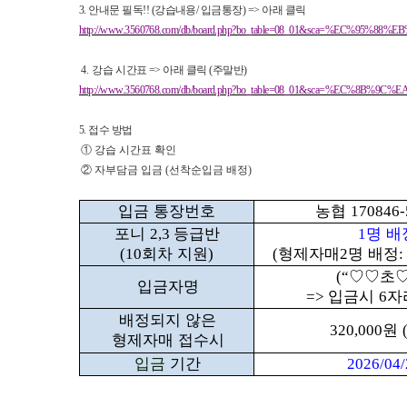
3.
안내문 필독
!! (
강습내용
/
입금통장
) =>
아래 클릭
http://www.3560768.com/db/board.php?bo_table=08_01&sca=%EC%95%
4.
강
습 시간표
=>
아래 클릭
(
주말반
)
http://www.3560768.com/db/board.php?bo_table=08_01&sca=%E
5.
접수 방법
①
강습 시간표 확인
②
자부담금 입금
(
선착순입금 배정
)
입금 통장번호
농협
170846-
포니
등급반
명 
2,3
1
회차 지원
형제자매
명 배정
(10
)
(
2
:
♡♡
초
(“
입금자명
입금시
자
=>
6
배정되지 않은
원
320,000
형제자매 접수시
입금
기간
2026/04/