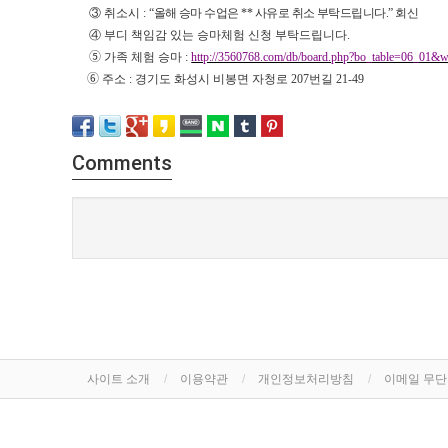
③
취소시
:
“
올해 승마 수업은
**
사유로 취소 부탁드립니다
.”
회신
④
부디 책임감 있는 승마체험 신청 부탁드립니다
.
➄
가족 체험 승마
:
http://3560768.com/db/board.php?bo_table=06_01&
➅
주소
:
경기도 화성시 비봉면 자청로
207
번길
21-49
Comments
사이트 소개
이용약관
개인정보처리방침
이메일 무