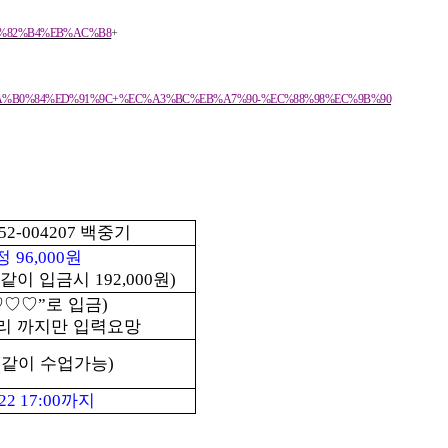
88%EB%82%B4%EB%AC%B8
+
C%8B%9C%EA%B0%84%ED%91%9C+%EC%A3%BC%EB%A7%90-%EC%88%98%EC%9B%90
백중기
52-004207
배정
원
96,000
같이 입금시
원
192,000
)
♡♡♡
로 입금
”
)
리 까지만 입력요망
같이 수업가능
(
)
까지
22 17:00