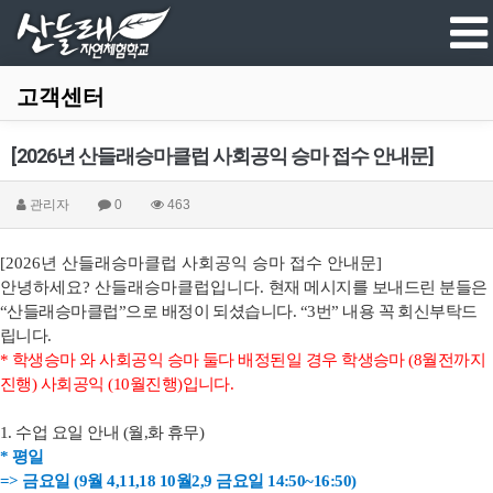
고객센터
[2026년 산들래승마클럽 사회공익 승마 접수 안내문]
관리자
0
463
[2026
년 산들래승마클럽 사회공익 승마 접수 안내문
]
안녕하세요
?
산들래승마클럽입니다
.
현재 메시지를 보내드린 분들은
“
산들래승마클럽
”
으로 배정이 되셨습니다
. “3
번
”
내용 꼭 회신부탁드
립니다
.
*
학생승마 와 사회공익 승마 둘다 배정된일 경우 학생승마
(8
월전까지
진행
)
사회공익
(10
월진행
)
입니다
.
1.
수업 요일 안내
(
월
,
화 휴무
)
*
평일
=>
금요일
(9
월
4,11,18 10
월
2,9
금요일
14:50~16:50)