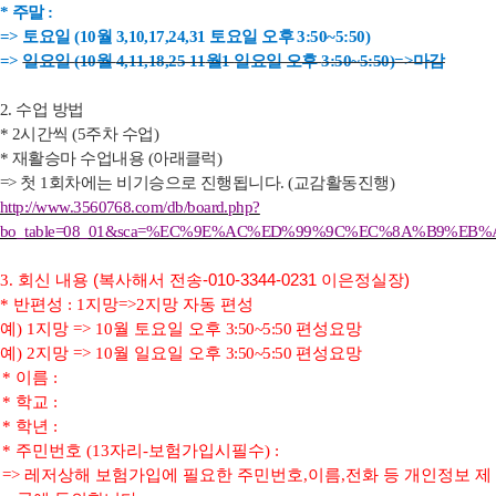
*
주말
:
=>
토요일
(10
월
3,10,17,24,31
토요일 오후
3:50~5:50)
=>
일요일
(10
월
4,11,18,25 11
월
1
일요일 오후
3:50~5:50)=>마감
2.
수업 방법
* 2
시간씩
(5
주차 수업
)
*
재활승마 수업내용
(
아래클럭
)
=>
첫
1
회차에는 비기승으로 진행됩니다
. (
교감활동진행
)
http://www.3560768.com/db/board.php?
bo_table=08_01&sca=%EC%9E%AC%ED%99%9C%EC%8A%B9%EB
3.
회신 내용 (복사해서 전송-010-3344-0231 이은정실장)
*
반편성
: 1
지망
=>2
지망 자동 편성
예
) 1
지망
=> 10
월 토요일 오후
3:50~5:50
편성요망
예
) 2
지망
=> 10
월 일요일 오후
3:50~5:50
편성요망
*
이름
:
*
학교
:
*
학년
:
*
주민번호
(13
자리
-
보험가입시필수
) :
=>
레저상해 보험가입에 필요한 주민번호
,
이름
,
전화 등 개인정보 제