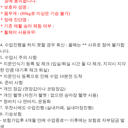
공에 동의합니다
.
*
보호자 성명
:
*
몸무게
: (80kg
로 이상은 기승 불가
)
*
장애 진단명
:
*
기존 재활 승마 체험 여부
:
*
휠체어 사용유무
:
4.
수업진행을 하지 못할 경우 회신
:
올해는
**
사유로 참여 불가합
니다
.
5.
수업시 주의 사항
*
지문인식기 등록 및 체크
(
입실
/
퇴실 시간 둘 다 체크
,
지각시 지각
한 만큼 대기후 체크 퇴실
)
*
지문인식 등록으로 인해 수업
10
분전 도착
6.
준비 사항
*
개인 장갑
(
면장갑이나 코팅장갑
)
*
개인 헬맷
(
자전거 헬멧
/
없으면 승마장 헬맷 사용
)
*
청바지 나 면바지
,
운동화
7.
우천시에도 수업진행
(
실내카페
,
실내마장진행
)
8.
기승보험
-
보험가입후
4
개월 안에 수업종료
=>
이후에는 보험료 자부담금 발
생