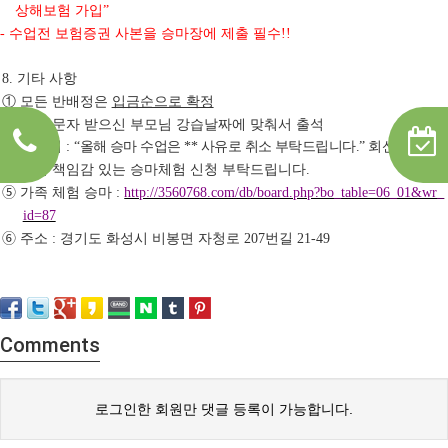
상해보험 가입
”
수업전 보험증권 사본을 승마장에 제출 필수
-
!!
기타 사항
8.
①
모든 반배정은
입금순으로 확정
②
확정 문자 받으신 부모님 강습날짜에 맞춰서 출석
③
취소시
올해 승마 수업은
사유로 취소 부탁드립니다
회신
:
“
**
.”
④
부디 책임감 있는 승마체험 신청 부탁드립니다
.
➄
가족 체험 승마
:
http://3560768.com/db/board.php?bo_table=06_01&wr_
id=87
➅
주소
경기도 화성시 비봉면 자청로
번길
:
207
21-49
​
Comments
로그인한 회원만 댓글 등록이 가능합니다.