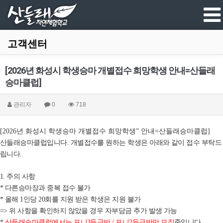
고객센터
[2026년 화성시 학생승마 개별접수 희망학생 안내=산들래
승마클럽]
관리자
0
718
년 화성시 학생승마 개별접수 희망학생
안내
산들래승마클럽
[2026
”
=
]
산들래승마클럽입니다
개별접수를 원하는 학생은 아래와 같이 접수 부탁드
.
립니다
.
주의 사항
1.
다른승마장과 중복 접수 불가
*
올해
인당
회를 지원 받은 학생은 지원 불가
*
1
20
위 사항을 확인하지 않았을 경우 자부담금 추가 발생 가능
=>
산들래승마클럽에서는 포니
등급반
포니
등급반만 모집
중입니다
*
3
/
2
.