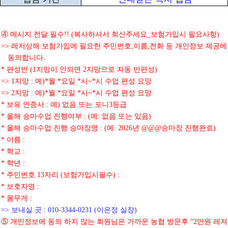
④
메시지 전달 필수
복사하셔서 회신주세요
보험가입시 필요사항
!! (
_
)
레저상해 보험가입에 필요한 주민번호
이름
전화 등 개인정보 제공에
=>
,
,
동의합니다
.
편성반
지망이 안되면
지망으로 자동 반편성
*
(1
2
)
지망
예
월
요일
시
시 수업 편성 요망
=> 1
:
)*
*
*
~*
지망
예
월
요일
시
시 수업 편성 요망
=> 2
:
)*
*
*
~*
보유 인증서
예
없음 또는 포니
등급
*
:
)
3
올해 승마수업 진행여부
예
없음 또는 있음
*
: (
:
)
올해 승마수업 진행 승마장명
예
년
승마장 진행완료
*
: (
: 2026
@@@
)
이름
*
:
학교
*
:
학년
*
:
주민번호
자리
보험가입시필수
*
13
(
) :
보호자명
*
:
몸무게
*
:
보내실 곳
이은정 실장
=>
: 010-3344-0231 (
)
⑤
개인정보에 동의 하지 않는 회원님은 가까운 농협 방문후
만원 레져
“2