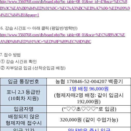
http://www.3560768.com/db/board.php?bo_table=08_01&wr_id=47&sca=%EC%8
B%9C%EA%B0%84%ED%91%9C+%EC%A3%BC%EB%A7%90-%ED%99%9
4%EC%84%B1&page=1
강
습 시간표
아래 클릭
평일반
방학반
6.
=>
(
/
)
http://www.3560768.com/db/board.php?bo_table=08_01&sca=%EC%8B%9C%E
A%B0%84%ED%91%9C+%ED%8F%89%EC%9D%BC
접수 방법
7.
①
강습 시간표 확인
②
자부담금 입금
선착순입금 배정
(
)
입금 통장번호
농협
백중기
170846-52-004207
명 배정
원
1
96,000
포니
등급반
2,3
형제자매
명 배정
같이 입금시
(
2
:
회차 지원
(10
)
원
192,000
)
입금자명
♡♡
초
♡♡♡
로 입금
(“
”
)
배정되지 않은
원
같이 수업가능
320,000
(
)
형제자매 접수시
입금
기간
안내받은 즉시 입금