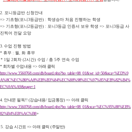
포니등급반 신청안내
2.
기초형
포니
등급반
학생승마 처음 진행하는 학생
=>
(
3
) :
기초형
포니
등급반
포니
등급 인증서 보유 학생
포니
등급 사
=>
(
2
) :
3
=>
3
진찍어 전달 요망
수업 진행 방법
3.
휴무
월
화 휴무
*
:
,
일
회차
시간
수업
총
주 연속 수업
* 1
2
(2
)
/
5
회차별 수업내용
아래 클릭
*
=>
http://www.3560768.com/db/board.php?bo_table=08_01&wr_id=50&sca=%ED%9
A%8C%EC%B0%A8%EB%B3%84%EC%88%98%EC%97%85%EB%82%B4%
EC%9A%A9&page=1
안내문 필독
강습내용
입금통장
아래 클릭
4.
!! (
/
) =>
http://www.3560768.com/db/board.php?bo_table=08_01&sca=%EC%95%88%EB%
82%B4%EB%AC%B8
+
강
습 시간표
아래 클릭
주말반
5.
=>
(
)