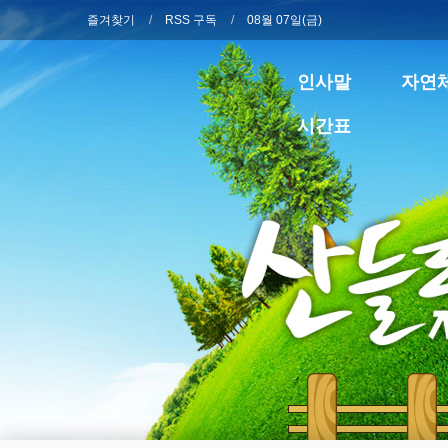
즐겨찾기
RSS 구독
08월 07일(금)
인사말
자연
시간표