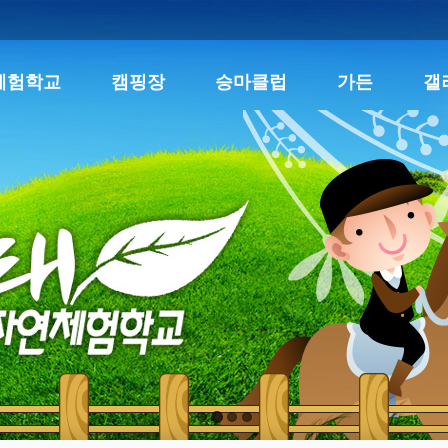
체험학교
캠핑장
승마클럽
가든
갤