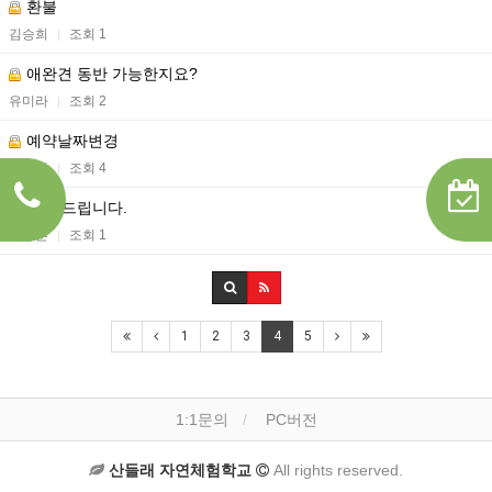
환불
김승희
조회 1
|
애완견 동반 가능한지요?
유미라
조회 2
|
예약날짜변경
김승희
조회 4
|
문의 드립니다.
문성훈
조회 1
|
1
2
3
4
5
1:1문의
PC버전
산들래 자연체험학교
All rights reserved.