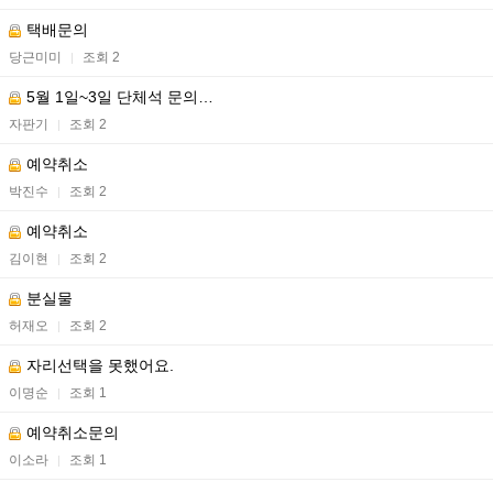
택배문의
당근미미
조회 2
|
5월 1일~3일 단체석 문의…
자판기
조회 2
|
예약취소
박진수
조회 2
|
예약취소
김이현
조회 2
|
분실물
허재오
조회 2
|
자리선택을 못했어요.
이명순
조회 1
|
예약취소문의
이소라
조회 1
|