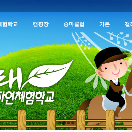
체험학교
캠핑장
승마클럽
가든
갤