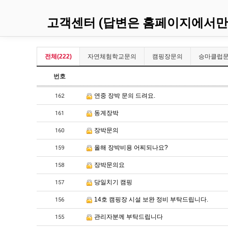
고객센터 (답변은 홈페이지에서만
전체(222)
자연체험학교문의
캠핑장문의
승마클럽
번호
연중 장박 문의 드려요.
162
동계장박
161
장박문의
160
올해 장박비용 어찌되나요?
159
장박문의요
158
당일치기 캠핑
157
14호 캠핑장 시설 보완 정비 부탁드립니다.
156
관리자분께 부탁드립니다
155