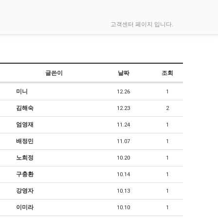
고객센터 페이지 입니다.
글쓴이
날짜
조회
미니
12.26
1
김해숙
12.23
2
엄영재
11.24
1
배정민
11.07
1
노희정
10.20
1
구충환
10.14
1
강영자
10.13
1
이미라
10.10
1