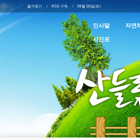
즐겨찾기
RSS 구독
08월 08일(토)
인사말
자연
시간표