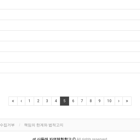
1
2
3
4
5
6
7
8
9
10
단수집거부
책임의 한계와 법적고지
산들래 자연체험학교
All rights reserved.