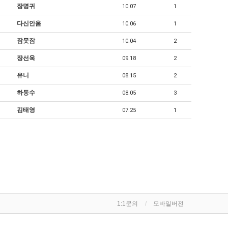
장명귀
10.07
1
다신안옴
10.06
1
잠못잠
10.04
2
장선욱
09.18
2
유니
08.15
2
하동수
08.05
3
김태영
07.25
1
1:1문의
모바일버전