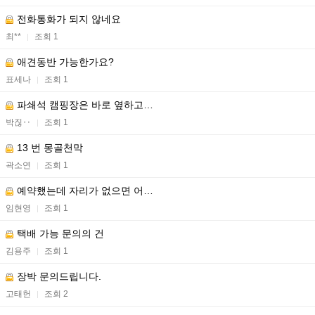
전화통화가 되지 않네요
최**
조회 1
|
애견동반 가능한가요?
표세나
조회 1
|
파쇄석 캠핑장은 바로 옆하고…
박짆‥
조회 1
|
13 번 몽골천막
곽소연
조회 1
|
예약했는데 자리가 없으면 어…
임현영
조회 1
|
택배 가능 문의의 건
김용주
조회 1
|
장박 문의드립니다.
고태헌
조회 2
|