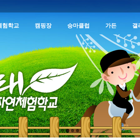
체험학교
캠핑장
승마클럽
가든
갤