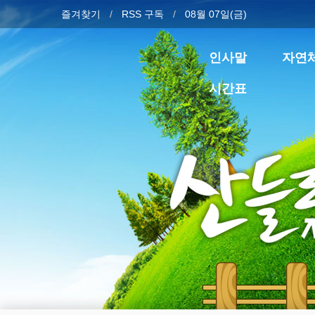
즐겨찾기
RSS 구독
08월 07일(금)
인사말
자연
시간표