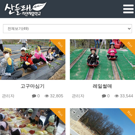
Hot
Hot
고구마심기
레일썰매
관리자
0
32,805
관리자
0
33,544
Hot
Hot