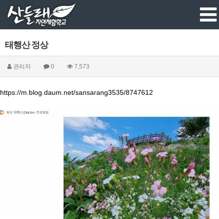
태행산 정상
관리자
0
7,573
https://m.blog.daum.net/sansarang3535/8747612