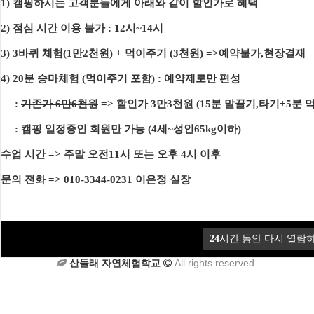
1) 캠핑하시는 고객분들에게 아래와 같이 할인가로 혜택
2) 점심 시간 이용 불가 : 12시~14시
상담 시간 : 오전 9시 ~ 오후 6시
3) 3바퀴 체험(1만2천원) + 먹이주기 (3천원) =>예약불가,현장결재
4) 20분 승마체험 (먹이주기 포함)
: 예약제로만 편성
:
기존가 6만6천원
=> 할인가 3만3천원 (15분 말끌기,타기+5분 
: 캠핑 일정중인 회원만 가능 (4세~성인65kg이하)
수업 시간 => 주말 오전11시 또는 오후 4시 이후
문의 전화 => 010-3344-0231 이은정 실장
2026산들래캠핑장-2
2026산들래캠핑장
관리자
관리자
1:1문의
PC버전
24
시간 동안 다시 열람
산들래 자연체험학교
All rights reserved.