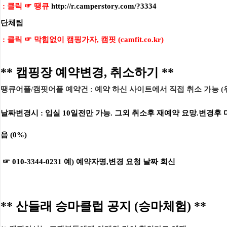
: 클
릭
☞
땡
큐
http://r.camperstory.com/?3334
[2026년 화성시 학생승마 개별접수 희망학생 안내=산들래승마클럽]
05.29
[2026년 산들래승마클럽 사회공익 승마 접수 안내문]
05.28
단체팀
[2026 힐링승마 지원사업 (일반국민,사회공익) 강습비 입금 및 수업 안내-상반기]
05.11
:
클릭 ☞
막힘없이 캠핑가자, 캠핏 (camfit.co.kr)
[2026년 학생승마 모집 시간표 안내 및 접수 안내문-수원시 생활승마 -평일반/방학반]
04.20
[2026년 산들래 승마클럽 재활 승마 접수 안내문]-수원시
04.20
[2026년 학생승마 모집 시간표 안내 및 접수 입금 안내문-수원시-평일반/방학반]
04.19
** 캠핑장 예약변경, 취소하기 **
2026년 학생승마 모집 시간표 안내 및 접수 입금 안내문-수원시-주말반
04.19
땡큐어플/캠핏어플 예약건 : 예약 하신 사이트에서 직접 취소 가능 (
날짜변경시 : 입실 10일전만 가능. 그외 취소후 재예약 요망.변경후
고객센터
문의전화안내
산들래동영상
음 (0%)
☞
01
0-3344-0231
예) 예약자명,변경 요청 날짜 회신
** 산들래 승마클럽 공지 (승마체험) **